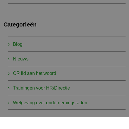
Categorieën
Blog
Nieuws
OR lid aan het woord
Trainingen voor HR/Directie
Wetgeving over ondernemingsraden