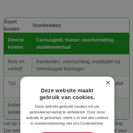
Soort
Voorbeelden
kosten
Directe
Cursusgeld, trainer, voorbereiding,
kosten
studiemateriaal
Reis en
Reiskosten, overnachting, maaltijden bij
verblijf
meerdaagse trainingen
×
Tijd
Scholingsdagen (5 per jaar), soms reistijd
Deze website maakt
onder werktijd
gebruik van cookies.
Indirecte
Vervanging, interne uren, planning
Deze website gebruikt cookies om uw
kosten
gebruikerservaring te verbeteren. Door onze
website te gebruiken, stemt u in met alle cookies
Let op: de SER hanteert richtbedragen voor OR-scholing.
in overeenstemming met ons Cookiebeleid.
Die worden in gesprekken vaak gebruikt als referentie voor