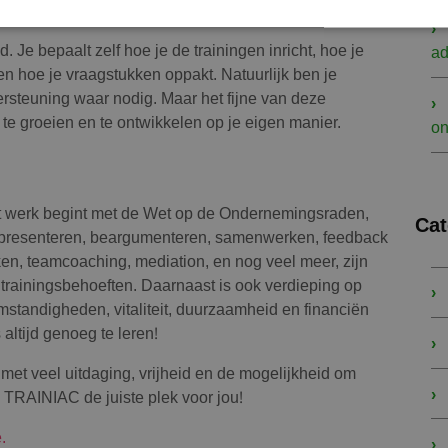
d. Je bepaalt zelf hoe je de trainingen inricht, hoe je
ad
 hoe je vraagstukken oppakt. Natuurlijk ben je
ersteuning waar nodig. Maar het fijne van deze
m te groeien en te ontwikkelen op je eigen manier.
on
et werk begint met de Wet op de Ondernemingsraden,
Cat
, presenteren, beargumenteren, samenwerken, feedback
n, teamcoaching, mediation, en nog veel meer, zijn
trainingsbehoeften. Daarnaast is ook verdieping op
standigheden, vitaliteit, duurzaamheid en financiën
s altijd genoeg te leren!
met veel uitdaging, vrijheid en de mogelijkheid om
is TRAINIAC de juiste plek voor jou!
.