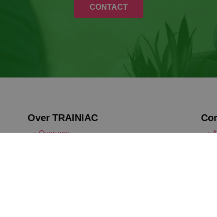
CONTACT
Over TRAINIAC
Con
Over ons
A
Werken bij
Vacatures