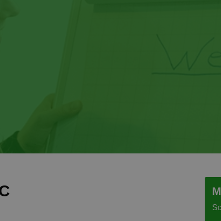
AC
M
Sc