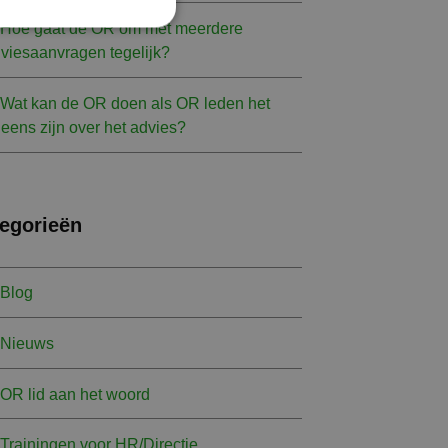
Hoe gaat de OR om met meerdere
viesaanvragen tegelijk?
Wat kan de OR doen als OR leden het
eens zijn over het advies?
egorieën
Blog
Nieuws
OR lid aan het woord
Trainingen voor HR/Directie