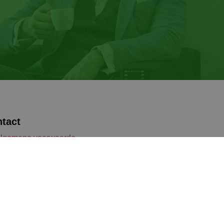
tact
lgemene voorwaarde