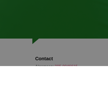
Contact
Algemeen:
085-0046615
info@trainiac.nl
TRAINIAC B.V.
Vredenburg
43511 BD Utrecht