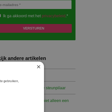
Ik ga akkoord met het
privacybeleid
.*
ijk andere artikelen
×
Niemand overboord
te gebruiken,
De WOR als strategische steunpilaar
Medezeggenschap zou niet alleen een
oetje’ moeten zijn