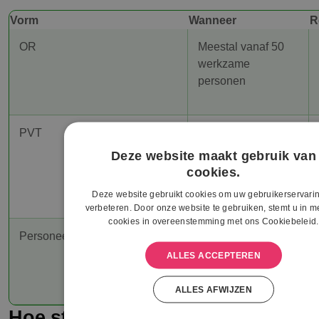
Vorm
Wanneer
R
OR
Meestal vanaf 50
werkzame
personen
PVT
Meestal 10 tot 50
werkzame
Deze website maakt gebruik van
personen (als er
cookies.
geen OR is)
Deze website gebruikt cookies om uw gebruikerservarin
verbeteren. Door onze website te gebruiken, stemt u in me
cookies in overeenstemming met ons Cookiebeleid.
Personeelsvertegenwoordiging
Algemene term,
vaak gebruikt voor
ALLES ACCEPTEREN
PVT of informele
vertegenwoordiging
ALLES AFWIJZEN
Hoe start je een OR of verbeter