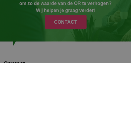
om zo de waarde van de OR te verhogen?
Wij helpen je graag verder!
CONTACT
Contact
Algemeen:
085-0046615
info@trainiac.nl
TRAINIAC B.V.
Vredenburg
43511 BD Utrecht