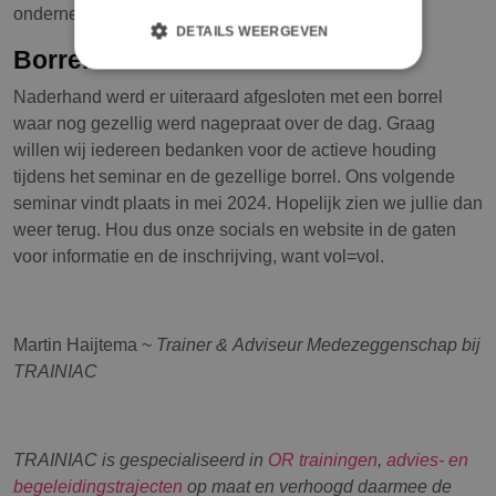
ondernemingsraden te werk gaan.
DETAILS WEERGEVEN
Borrelen
Naderhand werd er uiteraard afgesloten met een borrel
waar nog gezellig werd nagepraat over de dag. Graag
willen wij iedereen bedanken voor de actieve houding
tijdens het seminar en de gezellige borrel. Ons volgende
seminar vindt plaats in mei 2024. Hopelijk zien we jullie dan
weer terug. Hou dus onze socials en website in de gaten
voor informatie en de inschrijving, want vol=vol.
Martin Haijtema ~
Trainer & Adviseur Medezeggenschap bij
TRAINIAC
TRAINIAC is gespecialiseerd in
OR trainingen
,
advies- en
begeleidingstrajecten
op maat en verhoogd daarmee de