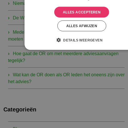
Niemand overboord
ALLES ACCEPTEREN
De WOR als strategische steunpilaar
ALLES AFWIJZEN
Medezeggenschap zou niet alleen een ‘moetje’
moeten zijn
DETAILS WEERGEVEN
Hoe gaat de OR om met meerdere adviesaanvragen
tegelijk?
Wat kan de OR doen als OR leden het oneens zijn over
het advies?
Categorieën