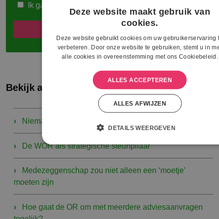
Ik ga akkoord met het
privacybeleid
.*
Deze website maakt gebruik van
cookies.
Deze website gebruikt cookies om uw gebruikerservaring 
verbeteren. Door onze website te gebruiken, stemt u in m
alle cookies in overeenstemming met ons Cookiebeleid.
ALLES ACCEPTEREN
Bekijk andere artikelen
ALLES AFWIJZEN
Niemand overboord
DETAILS WEERGEVEN
De WOR als strategische steunpilaar
Medezeggenschap zou niet alleen een ‘moetje’
moeten zijn
Hoe gaat de OR om met meerdere adviesaanvragen
tegelijk?