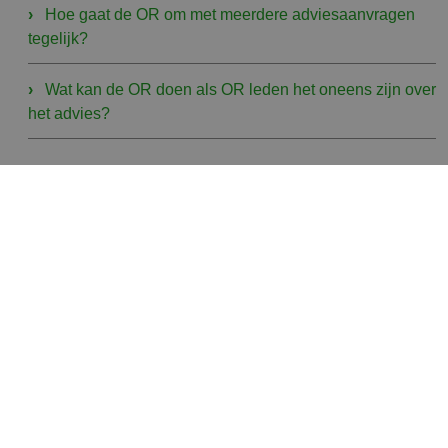
Hoe gaat de OR om met meerdere adviesaanvragen
tegelijk?
Wat kan de OR doen als OR leden het oneens zijn over
het advies?
Categorieën
Blog
Nieuws
OR lid aan het woord
Trainingen voor HR/Directie