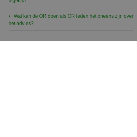
tegelijk?
Wat kan de OR doen als OR leden het oneens zijn over
het advies?
Categorieën
Blog
Nieuws
OR lid aan het woord
Trainingen voor HR/Directie
Wetgeving over ondernemingsraden