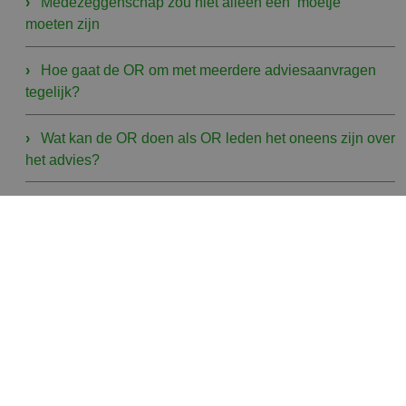
Medezeggenschap zou niet alleen een ‘moetje’
moeten zijn
Hoe gaat de OR om met meerdere adviesaanvragen
tegelijk?
Wat kan de OR doen als OR leden het oneens zijn over
het advies?
Categorieën
Blog
Nieuws
OR lid aan het woord