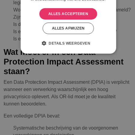
legitiem?
Worden alleen de noodzakelijke gegevens verzameld?
ALLES ACCEPTEREN
Zijn er duidelijke bewaartermijnen vastgesteld?
Is de beveiliging adequaat geregeld?
ALLES AFWIJZEN
Is er een privacy impact assessment uitgevoerd?
Is er balans tussen bedrijfsbelang en privacy?
DETAILS WEERGEVEN
Wat moet er in een Data
Protection Impact Assessment
staan?
Een Data Protection Impact Assessment (DPIA) is verplicht
wanneer een verwerking waarschijnlijk een hoog
privacyrisico oplevert. Als OR-lid moet je de kwaliteit
kunnen beoordelen.
Een volledige DPIA bevat:
Systematische beschrijving van de voorgenomen
verwerkingen en doeleinden