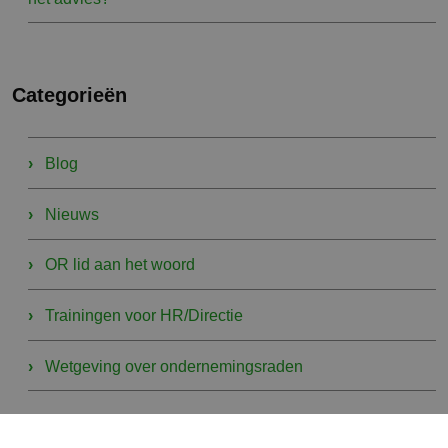
Categorieën
Blog
Nieuws
OR lid aan het woord
Trainingen voor HR/Directie
Wetgeving over ondernemingsraden