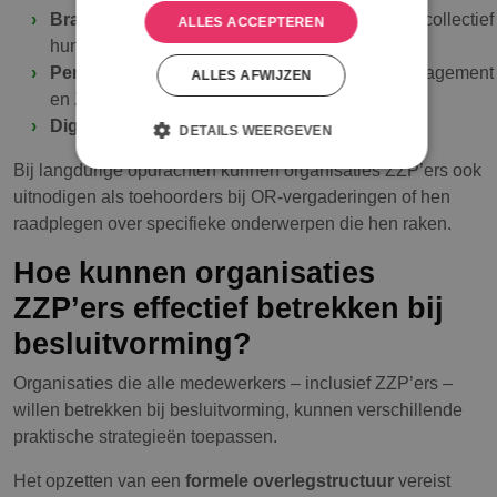
Branchebrede initiatieven
waar zelfstandigen collectief
ALLES ACCEPTEREN
hun stem laten horen
Periodieke rondetafelgesprekken
tussen management
ALLES AFWIJZEN
en ZZP-vertegenwoordigers
Digitale platforms
voor ideeën en feedback
DETAILS WEERGEVEN
Bij langdurige opdrachten kunnen organisaties ZZP’ers ook
uitnodigen als toehoorders bij OR-vergaderingen of hen
raadplegen over specifieke onderwerpen die hen raken.
Hoe kunnen organisaties
ZZP’ers effectief betrekken bij
besluitvorming?
Organisaties die alle medewerkers – inclusief ZZP’ers –
willen betrekken bij besluitvorming, kunnen verschillende
praktische strategieën toepassen.
Het opzetten van een
formele overlegstructuur
vereist