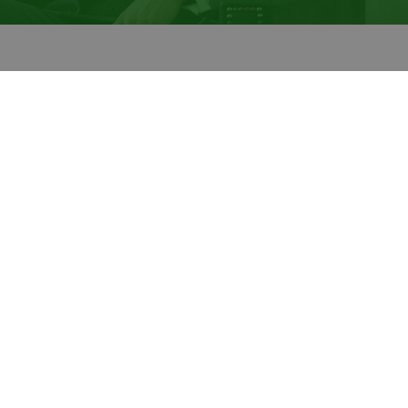
tact
lgemene voorwaarde