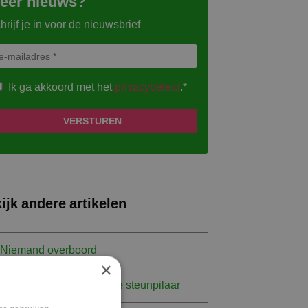
eer nieuws?
hrijf je in voor de nieuwsbrief
Ik ga akkoord met het
privacybeleid
.*
ijk andere artikelen
Niemand overboord
×
De WOR als strategische steunpilaar