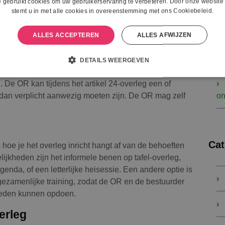
 gebruikt cookies om uw gebruikerservaring te verbeteren. Door onze website 
 hierbij veel te winnen, omdat de OR vroegtijdig kan
stemt u in met alle cookies in overeenstemming met ons Cookiebeleid.
‘m
ler en tijdbesparend proces.
ALLES ACCEPTEREN
ALLES AFWIJZEN
ad
RvT) of Raad van Commissarissen (RVC) een
DETAILS WEERGEVEN
 dat deze organen niet alleen van de bestuurder
 De OR kan tijdens het artikel 24-overleg een of
dan verplicht aanwezig moeten zijn. De OR mag zelf
on
Cat
hoe je het overleg inricht hangt af van de behoeften
ijkheden zijn het informele benen op tafel-overleg,
enda, of een letterlijke heisessie. Een andere optie is
 gezamenlijke training, zodat de OR en de bestuurder
gheden kunnen opdoen.
erleg