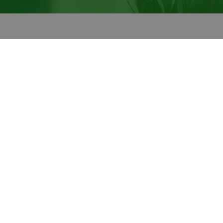
Over TRAINIAC
Con
Over ons
A
Werken bij
Vacatures