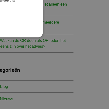
te gebruiken,
Medezeggenschap zou niet alleen een
oetje’ moeten zijn
Hoe gaat de OR om met meerdere
viesaanvragen tegelijk?
Wat kan de OR doen als OR leden het
eens zijn over het advies?
egorieën
Blog
Nieuws