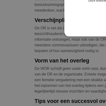
Deze website
besluitvormingsproces. Bestuurders hebben
meedenken, wat kan zorgen voor een soepe
Verschijnplicht
De OR is net als de Raad van Toezicht (
toezichthoudend orgaan. Het is belangrijk
informatie ontvangen, maar ook van de OR.
meerdere commissarissen uitnodigen, die 
bepalen of hun aanwezigheid nodig is.
Vorm van het overleg
De WOR schrijft geen vaste vorm voor, dus 
van de OR en de organisatie. Enkele mogel
een formele vergadering met een strakke ag
het inplannen van het overleg tijdens een
tegelijkertijd nieuwe inzichten en vaardi
Tips voor een succesvol ov