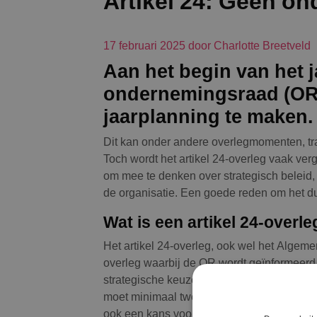
Artikel 24: Geen o
17 februari 2025 door Charlotte Breetveld
Aan het begin van het j
ondernemingsraad (OR
jaarplanning te maken.
Dit kan onder andere overlegmomenten, tr
Toch wordt het artikel 24-overleg vaak verg
om mee te denken over strategisch beleid,
de organisatie. Een goede reden om het du
Wat is een artikel 24-overle
Het artikel 24-overleg, ook wel het Alge
overleg waarbij de OR wordt geïnformeerd
strategische keuzes, marktontwikkelingen, s
moet minimaal twee keer per jaar plaatsvind
ook een kans voor de OR om wezenlijke inv