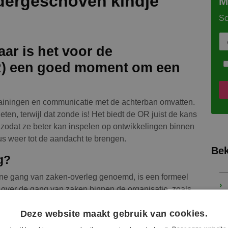
ndergeschoven kindje
M
Sc
aar is het voor de
) een goed moment om een
ainingen en communicatie met de achterban omvatten.
eten, terwijl dat zonde is! Het biedt de OR juist de kans
 zodat ze beter kan inspelen op ontwikkelingen binnen
s weer tot de aandacht te brengen.
Bek
g?
mene gang van zaken-overleg genoemd, is een formeel
 over de gang van zaken binnen de organisatie, zoals
ociaal beleid en financiële resultaten. Dit overleg
Deze website maakt gebruik van cookies.
en. Het is niet alleen een wettelijke verplichting, maar
loed uit te oefenen aan het begin van het