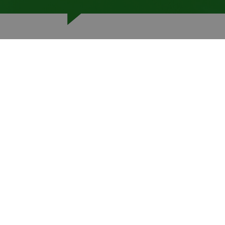
Contact
Algemeen:
085-0046615
info@trainiac.nl
TRAINIAC B.V.
Vredenburg
43511 BD Utrecht