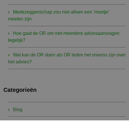
Medezeggenschap zou niet alleen een ‘moetje’
moeten zijn
Hoe gaat de OR om met meerdere adviesaanvragen
tegelijk?
Wat kan de OR doen als OR leden het oneens zijn over
het advies?
Categorieën
Blog
Nieuws