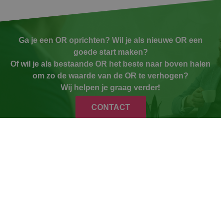
Ga je een OR oprichten? Wil je als nieuwe OR een
goede start maken?
Of wil je als bestaande OR het beste naar boven halen
om zo de waarde van de OR te verhogen?
Wij helpen je graag verder!
CONTACT
Contact
Algemeen:
085-0046615
info@trainiac.nl