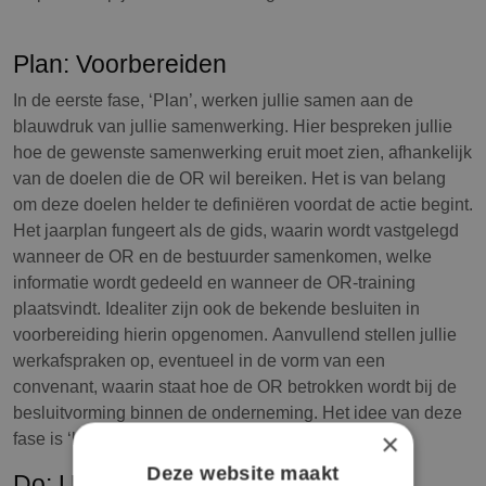
ondernemingsraad
Plan: Voorbereiden
In de eerste fase, ‘Plan’, werken jullie samen aan de
blauwdruk van jullie samenwerking. Hier bespreken jullie
hoe de gewenste samenwerking eruit moet zien, afhankelijk
van de doelen die de OR wil bereiken. Het is van belang
om deze doelen helder te definiëren voordat de actie begint.
Het jaarplan fungeert als de gids, waarin wordt vastgelegd
wanneer de OR en de bestuurder samenkomen, welke
informatie wordt gedeeld en wanneer de OR-training
plaatsvindt. Idealiter zijn ook de bekende besluiten in
voorbereiding hierin opgenomen. Aanvullend stellen jullie
werkafspraken op, eventueel in de vorm van een
convenant, waarin staat hoe de OR betrokken wordt bij de
besluitvorming binnen de onderneming. Het idee van deze
fase is ‘liever voorkomen dan genezen’.
×
Deze website maakt
Do: Uitvoeren