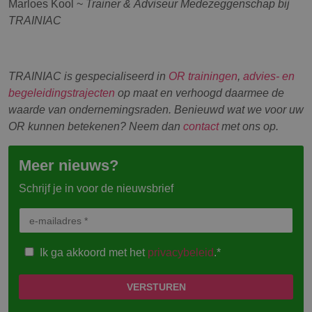
Marloes Kool ~
Trainer & Adviseur Medezeggenschap bij
TRAINIAC
TRAINIAC is gespecialiseerd in
OR trainingen
,
advies- en
begeleidingstrajecten
op maat en verhoogd daarmee de
waarde van ondernemingsraden. Benieuwd wat we voor uw
OR kunnen betekenen? Neem dan
contact
met ons op.
Meer nieuws?
Schrijf je in voor de nieuwsbrief
Ik ga akkoord met het
privacybeleid
.*