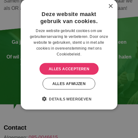
Samen hebben we 4 concrete initiatieven bedacht waar we
×
als OR actief en concreet mee aan de slag kunnen gaan!
Deze website maakt
gebruik van cookies.
Deze website gebruikt cookies om uw
gebruikerservaring te verbeteren. Door onze
Ga je een OR oprichten? Wil je als nieuwe OR een
website te gebruiken, stemt u in met alle
cookies in overeenstemming met ons
goede start maken?
Cookiebeleid.
Of wil je als bestaande OR het beste naar boven halen
om zo de waarde van de OR te verhogen?
ALLES ACCEPTEREN
Wij helpen je graag verder!
CONTACT
ALLES AFWIJZEN
DETAILS WEERGEVEN
Contact
Algemeen:
085-0046615