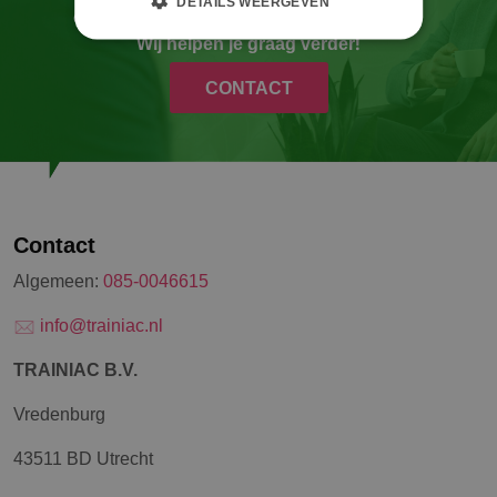
DETAILS WEERGEVEN
om zo de waarde van de OR te verhogen?
Wij helpen je graag verder!
CONTACT
Contact
Algemeen:
085-0046615
info@trainiac.nl
TRAINIAC B.V.
Vredenburg
43511 BD Utrecht