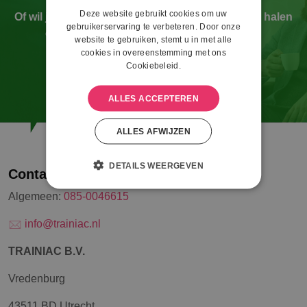
Deze website gebruikt cookies om uw
Of wil je als bestaande OR het beste naar boven halen
gebruikerservaring te verbeteren. Door onze
om zo de waarde van de OR te verhogen?
website te gebruiken, stemt u in met alle
Wij helpen je graag verder!
cookies in overeenstemming met ons
Cookiebeleid.
CONTACT
ALLES ACCEPTEREN
ALLES AFWIJZEN
DETAILS WEERGEVEN
Contact
Algemeen:
085-0046615
info@trainiac.nl
TRAINIAC B.V.
Vredenburg
43511 BD Utrecht