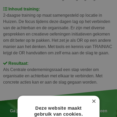
Inhoud training:
2-daagse training op maat samengesteld op locatie in
Huizen. De focus tijdens deze dagen lag op het verbinden
van de achterban en de organisatie. Er zijn met diverse
gesprekken en creatieve oefeningen initiatieven gekomen
om dit beter op te pakken. Het zet je als OR op een andere
manier aan het denken. Met tools en kennis van TRAINIAC
krijgt de OR handvatten om zelf erna aan de slag te gaan.
Resultaat:
Als Centrale ondernemingsraad een stap verder om
organisatie en achterban met elkaar te verbinden. Met
concrete acties kan er aan de slag gegaan worden.
×
Deze website maakt
Ga je een OR oprichten? Wil je als nieuwe OR een
gebruik van cookies.
goede start maken?