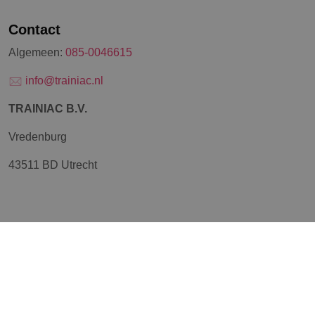
Contact
Algemeen:
085-0046615
info@trainiac.nl
TRAINIAC B.V.
Vredenburg
43511 BD Utrecht
Over TRAINIAC
Over ons