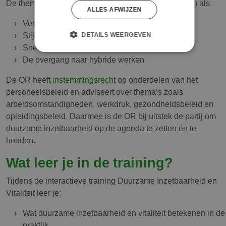
De thema’s zijn actueler dan ooit door ontwikkelingen als:
ALLES AFWIJZEN
Vergrijzing en ontgroening
Stijgende werkdruk en mentale belasting
DETAILS WEERGEVEN
Snelle technologische veranderingen
De overgang naar hybride werken
De OR heeft
instemmingsrecht
op onderdelen van het
personeelsbeleid en adviseert over thema’s zoals
arbeidsomstandigheden, werkdruk, gezondheidsbeleid en
opleidingsbeleid. Daarmee is de OR bij uitstek de partij om
duurzame inzetbaarheid op de agenda te zetten én te
houden.
Wat leer je in de training?
Tijdens de interactieve training Duurzame Inzetbaarheid en
Vitaliteit leer je:
Wat duurzame inzetbaarheid en vitaliteit betekenen in de
praktijk